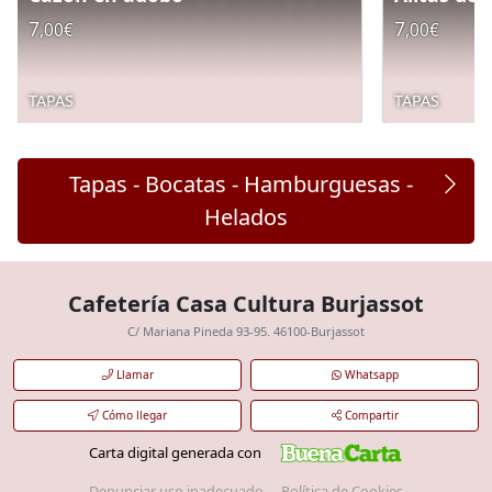
7
7
,00€
,00€
TAPAS
TAPAS
Tapas - Bocatas - Hamburguesas -
Helados
Cafetería Casa Cultura Burjassot
C/ Mariana Pineda 93-95. 46100-Burjassot
Llamar
Whatsapp
Cómo llegar
Compartir
Carta digital generada con
Denunciar uso inadecuado
Política de Cookies